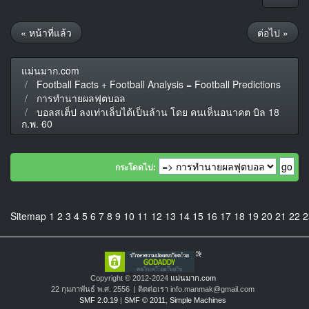
« หน้าที่แล้ว
ต่อไป »
แม่นมาก.com
Football Facts + Football Analysis = Football Predictions
การทำนายผลฟุตบอล
บอลสเต็ป ลงเท่าเล็บได้เป็นล้าน โดย คนเห็นอนาคต บิล 18
ก.พ. 60
กระโดดไป:
Sitemap
1
2
3
4
5
6
7
8
9
10
11
12
13
14
15
16
17
18
19
20
21
22
2
Copyright © 2012-2024
แม่นมาก.com
22 กุมภาพันธ์ พ.ศ. 2556 | ติดต่อเรา info.manmak@gmail.com
SMF 2.0.19
|
SMF © 2011
,
Simple Machines