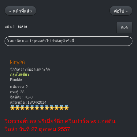
« หน้าที่แล้ว
ต่อไป »
หน้า:
1
ลงล่าง
พิมพ์
0 สมาชิก และ 1 บุคคลทั่วไป กำลังดูหัวข้อนี้
kitty26
นักวิเคราะห์บอลเฉพาะกิจ
กลุ่มไฟเขียว
Rookie
แต้มรวม: 2
กระทู้: 28
จิตพิสัย : +0/-0
สมัครเมื่อ : 18/04/2014
วิเคราะห์บอล พรีเมียร์ลีก ควีนปาร์ค vs แอสตัน
วิลล่า วันที่ 27 ตุลาคม 2557