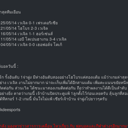
สุดทีมเยือน
5/05/14 เวเจิล 0-1 เฟรเดอริเซีย
21/05/14 โฮโบร 2-3 เวเจิล
6/05/14 เวเจิล 1-1 ฮอร์เซ่นส์
11/05/14 เอบี โคเปนฮาเกน 3-4 เวเจิล
4/05/14 เวเจิล 0-0 เฮอฟอล์จ โคเก้
บอลวันนี้ :
์ก รั้งอันดับ 1จ่าฝูง มีห่างอันดับสองอย่างโฮโบรแค่สองแต้ม แม้ว่าเกมล่าสุด
ย่าง เวเจิล งานไม่ยากมาก น่าจะเก็บเพิ่มได้อีกสามแต้ม เพิ่มคะแนนขยัยหนี
ดต่อกัน ส่วนเวิล ได้ชนะมาสองเกมติดต่อกัน ถือว่าทำผลงานได้ดีเป็นลำดับ แ
อย่างยิ่ง คาดว่าเกมนี้ เจ้าบ้านปิดประตูแพ้ 1ลูกตั้งไว้ก่อนเลยครับ ลุ้นลูกที่
ทีสกอร์ 1-2 เกมนี้ มั่นใจไม่แพ้ เชียร์เจ้าบ้าน จ่าฝูงไปยาวๆครับ
okdeesports
ำลัง มองหาข่าวสารการเคลื่อน ไหวเกี่ยว กับ ฟุตบอลและกีฬาต่างๆอีกมากมา