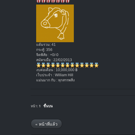
แต้มรวม: 41
กระทู้: 356
จิตพิสัย : +0/-0
สมัครเมื่อ : 22/02/2013
งบต่อเดือน : 10,000,000 ฿
เว็บประจำ : William Hill
แม่นมาก กับ : ทุกสรรพสิ่ง
หน้า:
1
ขึ้นบน
« หน้าที่แล้ว