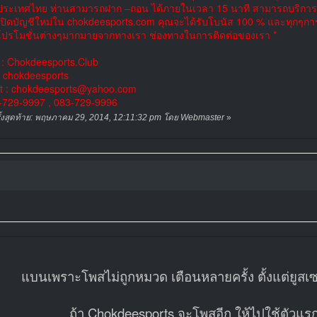
น ประเทศไทย ท่านสามารถฝาก –ถอน ได้ภายในเวลา 15 นาที สามารถบริการลูก
เปิดบัญชีใหม่ใน chokdeesports.com คุณจะได้รับโบนัส 100 % และทุกๆกา
ปรโมชั่นต่างๆมากมายจากทางเรา ช่องทางในการติดต่อของเรา *
: Chokdeesports.Club
: chokdeesports
at : chokdeesports@yahoo.com
3-729-9997 , 083-729-9996
ั้งสุดท้าย: พฤษภาคม 29, 2014, 12:11:32 pm โดย Webmaster
»
แบนเพราะโพสไม่ถูกหมวด เตือนหลายครั้ง ตั้งแต่ยูสเซ
ถ้า Chokdeesports จะโพสอีก ให้ไปใช้ตัวแร