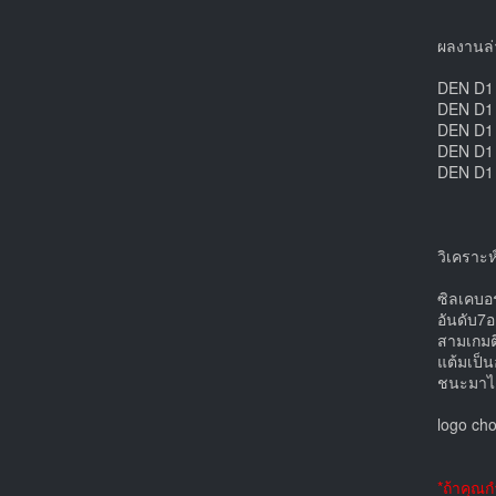
ผลงานล่า
DEN D1 2
DEN D1 
DEN D1 1
DEN D1 
DEN D1 0
วิเคราะห์
ซิลเคบอร
อันดับ7อ
สามเกมติ
แต้มเป็น
ชนะมาได้
logo ch
*ถ้าคุณก