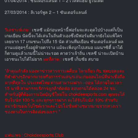
01/04/2014 : ซันเดอร์แลนด์ 1 – 2 เวสต์แฮม ยูไนเต็ด
27/03/2014 : ลิเวอร์พูล 2 – 1 ซันเดอร์แลนด์
วิเคราะห์เกม :
เชลซี แม้ก่อนหน้านี้ฟอร์มจะสะดุดไปบ้างแต่ก็เป็น
เกมเยือน นัดนี้จะได้เล่นในถิ่นตัวเองซึ่งมีฟอร์มดีมากยังไม่แพ้ใคร
เลยจาก 17 เกมชนะไปถึง 15 นัด ส่วนทีมเยือน ซันเดอร์แลนด์ ผล
งานแย่สุดๆรั้งอยู่ท้ายตาราง แม้จะเพิ่งบุกไปเสมอ แมนฯซิตี้ มาได้
ก็ตามดูแล้วเกมนี้ไม่น่าจะรอด คาดว่าเจ้าถิ่น เชลซี น่าจะเปิดบ้าน
เอาชนะไปได้ไม่ยาก
ผลที่คาด :
เชลซี เก็บชัย สบาย
*ถ้าคุณกำลัง มองหาข่าวสารการเคลื่อน ไหวเกี่ยว กับ ฟุตบอลและ
กีฬาต่างๆอีกมากมายหรือการร่วมสนุกเล่นเกมออนไลน์ที่น่าเชื่อถือ
มากที่สุดใน ประเทศไทย ท่านสามารถฝาก –ถอน ได้ภายในเวลา
15 นาที สามารถบริการลูกค้าติดต่อ สอบถามได้ตลอด 24 ชม.
สำหรับผู้ที่ต้องการเปิดบัญชีใหม่ใน chokdeesports.com คุณจะได้
รับโบนัส 100 % และทุกๆการฝาก จะได้รับโบนัส 10% สำหรับ
สมาชิกของเว็บไซด์เราและโปรโมชั่นต่างๆมากมายจากทางเรา
ช่องทางในการติดต่อของเรา *
แฟนเพจ : Chokdeesports.Club