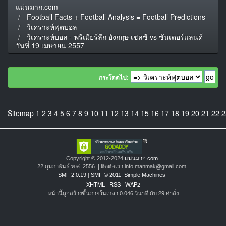
แม่นมาก.com
Football Facts + Football Analysis = Football Predictions
วิเคราะห์ฟุตบอล
วิเคราะห์บอล - พรีเมียร์ลีก อังกฤษ เชลซี vs ซันเดอร์แลนด์
วันที่ 19 เมษายน 2557
กระโดดไป:
Sitemap
1
2
3
4
5
6
7
8
9
10
11
12
13
14
15
16
17
18
19
20
21
22
2
Copyright © 2012-2024
แม่นมาก.com
22 กุมภาพันธ์ พ.ศ. 2556 | ติดต่อเรา info.manmak@gmail.com
SMF 2.0.19
|
SMF © 2011
,
Simple Machines
XHTML
RSS
WAP2
หน้านี้ถูกสร้างขึ้นภายในเวลา 0.046 วินาที กับ 29 คำสั่ง