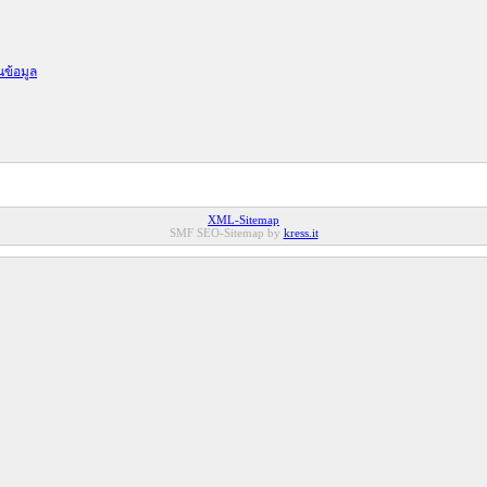
นข้อมูล
XML-Sitemap
SMF SEO-Sitemap by
kress.it