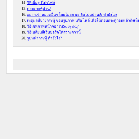
วิธีเพิ่มรูปโปรไฟล์
ตอบกระทู้ด่วน!
อยากเข้าหมวดอื่นๆ โดยไม่อยากกลับไปหน้าหลักทำยังไง?
เหตุผลที่บางกระทู้ ซ่อนรูปภาพ หรือ ไฟล์ เพื่อให้ตอบกระทู้ก่อนแล้วถึงเห็
วิธีเซพภาพหน้าจอ "PrtSc SysRq"
วิธีเปลี่ยนสีเว็บบอร์ดให้สว่างกว่านี้
รูปหน้ากระทู้ ทำยังไง?