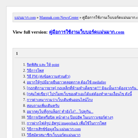
แม่นมาก.com
»
Manmak.com NewsCenter
» คู่มือการใช้งานเว็บบอร์ดแม่นมาก.
View full version:
คู่มือการใช้งานเว็บบอร์ดแม่นมาก.com
1
จิตพิสัย และ ให้ point
วิธีการโพส
วิธี PM (ส่งข้อความส่วนตัว)
อยากให้รูปมีอายุยืนยาวตลอดกาล ต้องใช้ mediafire
[กฏกติกามารยาท] กฏเหล็กที่ห้ามทำเด็ดขาด!!! มิฉะนั้นเราต้องจากกัน..
[กลุ่มไฟเขียว] โปรโมทเว็บของตัวเองได้แต่ต้องทำตามเงื่อนไข ดังนี้
การด่าเหมารวมว่าเว็บเดิมพันออนไลน์โกง
สอบถามเพิ่มเติมครับ
อยากดูเว็บที่ถูกบล็อก! ทำยังไง?... ไปดูกัน...
วิธีการเปิดหรือปิด หน้าต่าง ป๊อปอัพ ในเบราวเซอร์ต่างๆ
การฝากไฟล์รูป อัพรูป imageshack เพื่อใช้ในการโพส
วิธีการเสิรช์ข้อมูลใน แม่นมาก.com
วิธีสมัครสมาชิกเว็บบอร์ดแม่นมาก