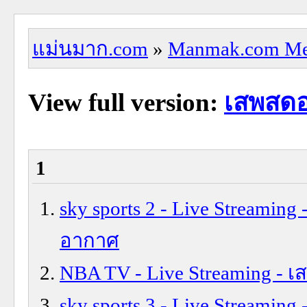
แม่นมาก.com
»
Manmak.com Med
View full version:
เสพสดอ
1
sky sports 2 - Live Streami
อากาศ
NBA TV - Live Streaming 
sky sports 3 - Live Streami