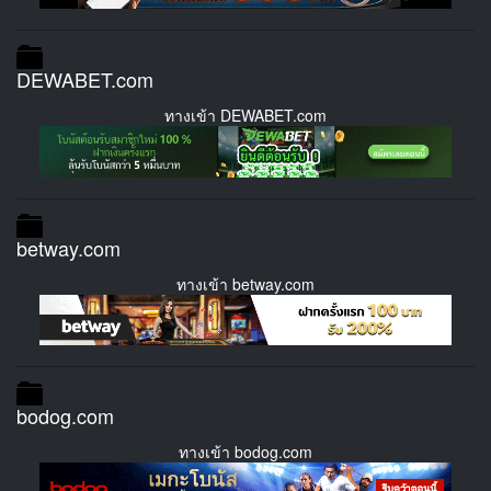
DEWABET.com
ทางเข้า DEWABET.com
betway.com
ทางเข้า betway.com
bodog.com
ทางเข้า bodog.com