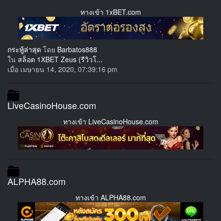
ทางเข้า 1xBET.com
กระทู้ล่าสุด
โดย
Barbatos888
ใน
สล็อต 1XBET Zeus (รีวิวโ...
เมื่อ เมษายน 14, 2020, 07:39:16 pm
LiveCasinoHouse.com
ทางเข้า LiveCasinoHouse.com
ALPHA88.com
ทางเข้า ALPHA88.com