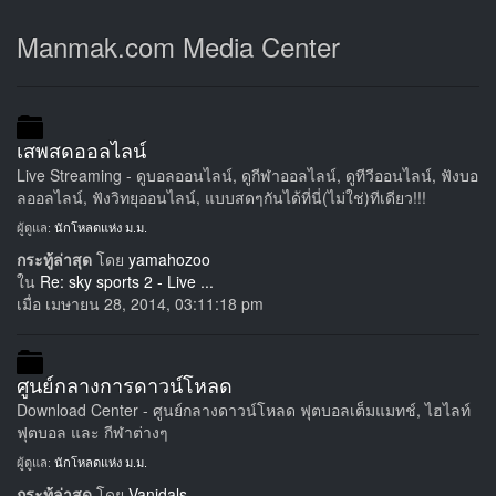
Manmak.com Media Center
เสพสดออลไลน์
Live Streaming - ดูบอลออนไลน์, ดูกีฬาออลไลน์, ดูทีวีออนไลน์, ฟังบอ
ลออลไลน์, ฟังวิทยุออนไลน์, แบบสดๆกันได้ที่นี่(ไม่ใช่)ทีเดียว!!!
ผู้ดูแล:
นักโหลดแห่ง ม.ม.
กระทู้ล่าสุด
โดย
yamahozoo
ใน
Re: sky sports 2 - Live ...
เมื่อ เมษายน 28, 2014, 03:11:18 pm
ศูนย์กลางการดาวน์โหลด
Download Center - ศูนย์กลางดาวน์โหลด ฟุตบอลเต็มแมทช์, ไฮไลท์
ฟุตบอล และ กีฬาต่างๆ
ผู้ดูแล:
นักโหลดแห่ง ม.ม.
กระทู้ล่าสุด
โดย
Vanidals