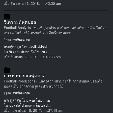
เมื่อ ธันวาคม 13, 2018, 11:42:20 am
วิเคราะห์ฟุตบอล
Football Analysis - ขอเชิญทุกท่านมาร่วมฟาดฟันทำลายล้างกันด้วย
เหตุผล ในห้องที่วิเคราะห์เจาะลึกเรื่องฟุตบอล
ผู้ดูแล:
คนเห็นอนาคต
กระทู้ล่าสุด
โดย
๋๋JoJllJJJollJ
ใน
วิเคราะห์บอล กัลโช่ เซเร...
เมื่อ กันยายน 23, 2018, 01:43:36 pm
การทำนายผลฟุตบอล
Football Predictions - แสดงความสามารถในการทายผล บอลเต็ง
บอลสเต็ป จากความรู้และประสบการณ์
ผู้ดูแล:
คนเห็นอนาคต
กระทู้ล่าสุด
โดย
คนเห็นอนาคต
ใน
บอลสเต็ป ลงเท่าเล็บได้เป...
เมื่อ กุมภาพันธ์ 18, 2017, 11:27:19 am