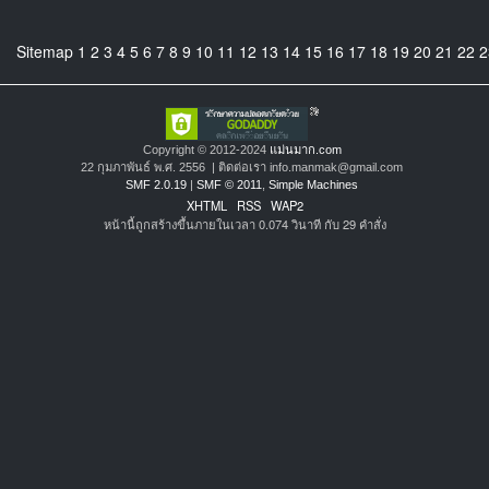
Sitemap
1
2
3
4
5
6
7
8
9
10
11
12
13
14
15
16
17
18
19
20
21
22
2
Copyright © 2012-2024
แม่นมาก.com
22 กุมภาพันธ์ พ.ศ. 2556 | ติดต่อเรา info.manmak@gmail.com
SMF 2.0.19
|
SMF © 2011
,
Simple Machines
XHTML
RSS
WAP2
หน้านี้ถูกสร้างขึ้นภายในเวลา 0.074 วินาที กับ 29 คำสั่ง