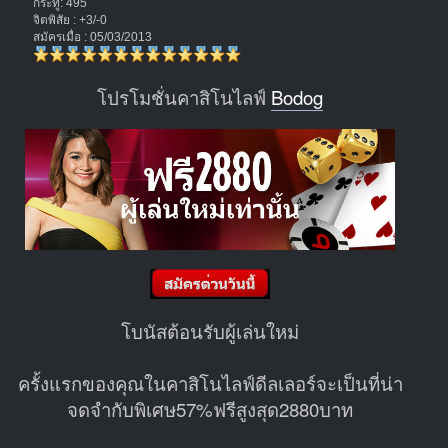
กระทู้: 495
จิตพิสัย : +3/-0
สมัครเมื่อ : 05/03/2013
โปรโมชั่นคาสิโนไลฟ์
Bodog
โบนัสต้อนรับผู้เล่นใหม่
ครั้งแรกของคุณในคาสิโนไลฟ์ดีลเลอร์จะเป็นที่น่า
จดจำกับพิเศษ57%ฟรีสูงสุด2880บาท