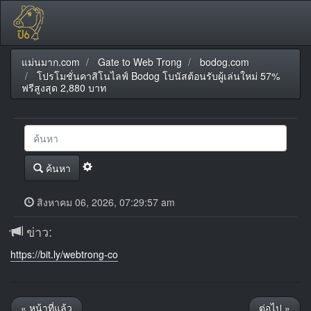
แม่นมาก.com
Gate to Web Trong
bodog.com
โปรโมชั่นคาสิโนไลฟ์ Bodog โบนัสต้อนรับผู้เล่นใหม่ 57%
ฟรีสูงสุด 2,880 บาท
ค้นหา
สิงหาคม 06, 2026, 07:29:57 am
ข่าว:
https://bit.ly/webtrong-co
« หน้าที่แล้ว
ต่อไป »