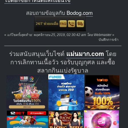
สอบถามข้อมูลกับ
Bodog.com
«
แก้ไขครั้งสุดท้าย: พฤศจิกายน 25, 2019, 02:30:42 am โดย Webmaster
»
บันทึกการเข้า
ร่วมสนับสนุนเว็บไซต์
แม่นมาก.com
โดย
การเลิกทานเนื้อวัว รอรับบุญกุศล และซื้อ
สลากกินแบ่งรัฐบาล