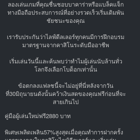
ลองเล่นเกมที่คุณชื่นชอบบาคาร่าหรือแบล็คแจ็ก
ทางมือถือประสบการณ์ที่อย่างรวดเร็วเริ่มเดิมพัน
ชัยชนะของคุณ
เรารับประกันว่าไลฟ์ดีลเลอร์ทุกคนมีการฝึกอบรม
มาตรฐานจากคาสิโนระดับมืออาชีพ
เริ่มเล่นวันนี้และค้นพบว่าทำไมผู้เล่นนับล้านทั่ว
โลกจึงเลือกโบด็อกเท่านั้น
ข้อตกลงแฟลชนี้จะไม่อยู่ที่นี่หลังจากวัน
ที่30มิถุนายนดังนั้นคว้าเงินสดของคุณฟรีก่อนที่จะ
สายเกินไป
คู่มือผู้เล่นใหม่ฟรี2880 บาท
พิเศษเพลิดเพลิน57%สูงสุดเมื่อคุณทำการฝากครั้ง