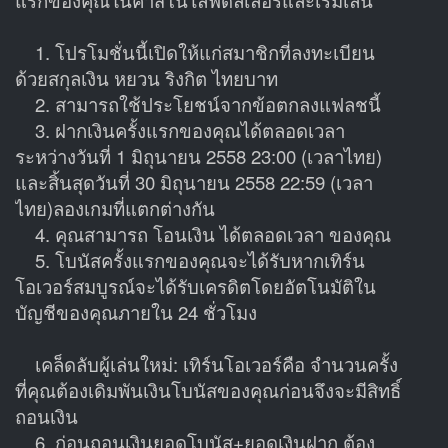
แรกของคุณในคาสิโนไลฟ์ดีลเลอร์และเริ่มเล่น
1. โปรโมชั่นนี้เปิดให้แก่สมาชิกที่ลงทะเบียน
ด้วยสกุลเงิน หยวน ริงกิต ไทยบาท
2. สามารถใช้ประโยชน์จากข้อตกลงแฟลชนี้
3. ฝากเงินครั้งแรกของคุณได้ตลอดเวลา
ระหว่างวันที่ 1 มิถุนายน 2558 23:00 (เวลาไทย)
และสิ้นสุดวันที่ 30 มิถุนายน 2558 22:59 (เวลา
ไทย)ลองเกมที่แตกต่างกัน
4. คุณสามารถ โอนเงิน ได้ตลอดเวลา ของคุณ
5. โบนัสครั้งแรกของคุณจะได้รับหากเทิร์น
โอเวอร์สมบูรณ์จะได้รับเครดิตโดยอัตโนมัติใน
บัญชีของคุณภายใน 24 ชั่วโมง
เคล็ดลับผู้เล่นใหม่: เทิร์นโอเวอร์คือ จำนวนครั้ง
ที่คุณต้องเดิมพันเงินโบนัสของคุณก่อนจึงจะมีสิทธิ์
ถอนเงิน
6. ก่อนถอนเงินยอดโบนัส+ยอดเงินฝาก ต้อง