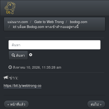
แม่นมาก.com
Gate to Web Trong
bodog.com
ict บล็อค Bodog.com ทางเข้าสำรองอยู่ทางนี้
ค้นหา
สิงหาคม 10, 2026, 11:35:28 am
ข่าว:
https://bit.ly/webtrong-co
« หน้าที่แล้ว
ต่อไป »