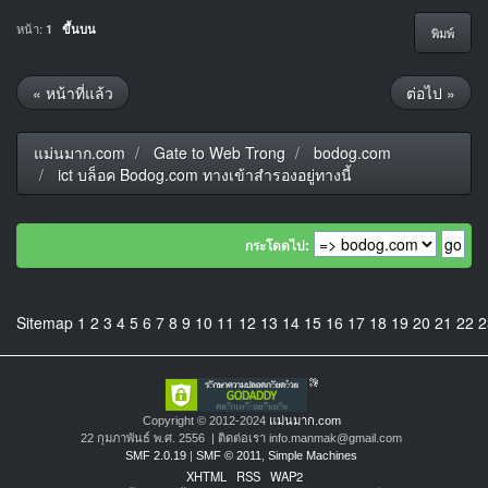
หน้า:
1
ขึ้นบน
พิมพ์
« หน้าที่แล้ว
ต่อไป »
แม่นมาก.com
Gate to Web Trong
bodog.com
ict บล็อค Bodog.com ทางเข้าสำรองอยู่ทางนี้
กระโดดไป:
Sitemap
1
2
3
4
5
6
7
8
9
10
11
12
13
14
15
16
17
18
19
20
21
22
2
Copyright © 2012-2024
แม่นมาก.com
22 กุมภาพันธ์ พ.ศ. 2556 | ติดต่อเรา info.manmak@gmail.com
SMF 2.0.19
|
SMF © 2011
,
Simple Machines
XHTML
RSS
WAP2