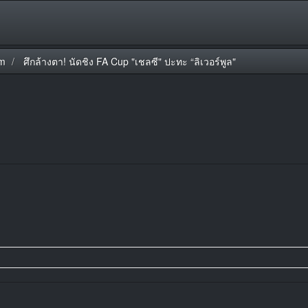
m
ศึกล้างตา! นัดชิง FA Cup "เชลซี" ปะทะ “ลิเวอร์พูล"