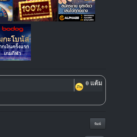
0 แต้ม
พิมพ์