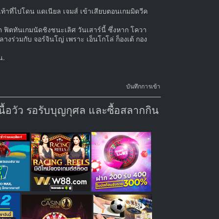
อเท้าที่ไปโดน แดเนียล เจมส์ เข้าเสียบตอนเกมมิดวีค
แอต ฟิตทันเกมนัดชิงชนะเลิศ วันเสาร์นี้ ซึ่งหาก โควา
างร่วมกับ จอร์จินโญ่ เพราะ เอ็นโกโล่ ก็องเต้ กอง
น.
บันทึกการเข้า
้อวัว รอรับบุญกุศล และซื้อสลากกิน