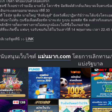
อโก้ โชต้า พร้อมเป็นตัวสอดแทรก
เชลซี ก็เจอข่าวร้ายเมื่อ มาเตโอ โควาซิช มิดฟิลด์ตัวกลั่นเกิดบาดเจ็บตรงข้
เดินกระเผลกออกมาตอนนาทีที่ 30
็ดี โธมัส ทูเคิ่ล นายใหญ่ "สิงห์บลูส์" ยังหวังพึ่งปาฏิหาริย์ว่าจะได้แข้งโคร
ลับมาไม่ทัน กุนซือเลือดด๊อยช์ท น่าจะส่ง รูเบน ลอฟตัส ชีค ลงตัวจริงแดนกล
ลักอีกรายก็สภาพร่างกายไม่สมบูรณ์และไม่มีชื่อในเกมล่าสุด
์ที่จะเกิดขึ้น แฟนๆ รอรับชมกันได้ในวันเสาร์ที่ 14 พฤษภาคม เวลา 22.45 
ิเวอร์พูลที่นี่ >>
LINK
สนับสนุนเว็บไซต์
แม่นมาก.com
โดยการเลิกทานเนื
แบ่งรัฐบาล