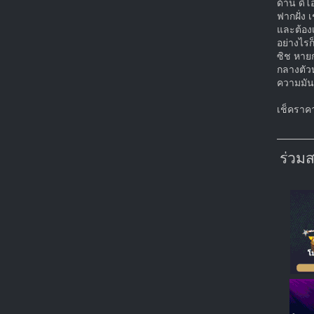
ด้าน ดิโ
ฟากฝั่ง 
และต้อง
อย่างไรก
ซิช หายก
กลางตัวห
ความมันส
เช็คราคาล
ร่วม