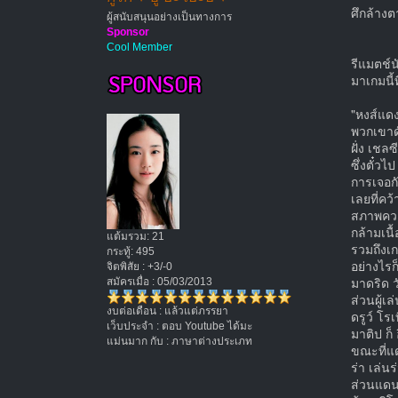
ศึกล้างต
ผู้สนับสนุนอย่างเป็นทางการ
Sponsor
Cool Member
รีแมตช์น
มาเกมนี้ท
"หงส์แดง
พวกเขาดั
ฝั่ง เชล
ซึ่งตั๋วไ
การเจอกั
เลยที่คว
สภาพความ
กล้ามเนื
แต้มรวม: 21
รวมถึงเก
กระทู้: 495
อย่างไรก
จิตพิสัย : +3/-0
มาดริด ว
สมัครเมื่อ : 05/03/2013
ส่วนผู้เ
งบต่อเดือน : แล้วแต่ภรรยา
ดรูว์ โร
เว็บประจำ : ตอบ Youtube ได้มะ
มาติป ก็
แม่นมาก กับ : ภาษาต่างประเภท
ขณะที่แด
ร่า เล่นร
ส่วนแดน