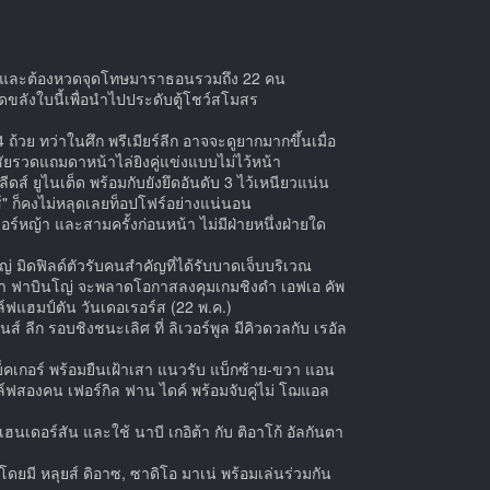
์พูล และต้องหวดจุดโทษมาราธอนรวมถึง 22 คน
ี่สุดขลังใบนี้เพื่อนำไปประดับตู้โชว์สโมสร
ถ้วย ทว่าในศึก พรีเมียร์ลีก อาจจะดูยากมากขึ้นเมื่อ
ัยรวดแถมดาหน้าไล่ยิงคู่แข่งแบบไม่ไว้หน้า
ดส์ ยูไนเต็ด พร้อมกับยังยึดอันดับ 3 ไว้เหนียวแน่น
ลูส์" ก็คงไม่หลุดเลยท็อปโฟร์อย่างแน่นอน
ฟลอร์หญ้า และสามครั้งก่อนหน้า ไม่มีฝ่ายหนึ่งฝ่ายใด
ญ่ มิดฟิลด์ตัวรับคนสำคัญที่ได้รับบาดเจ็บบริเวณ
วว่า ฟาบินโญ่ จะพลาดโอกาสลงคุมเกมชิงดำ เอฟเอ คัพ
์ฟแฮมป์ตัน วันเดอเรอร์ส (22 พ.ค.)
 ลีก รอบชิงชนะเลิศ ที่ ลิเวอร์พูล มีคิวดวลกับ เรอัล
ง เบ็คเกอร์ พร้อมยืนเฝ้าเสา แนวรับ แบ็กซ้าย-ขวา แอน
ล์ฟสองคน เฟอร์กิล ฟาน ไดค์ พร้อมจับคู่ไม่ โฌแอล
ดอร์สัน และใช้ นาบี เกอิต้า กับ ติอาโก้ อัลกันตา
มี หลุยส์ ดิอาซ, ซาดิโอ มาเน่ พร้อมเล่นร่วมกัน