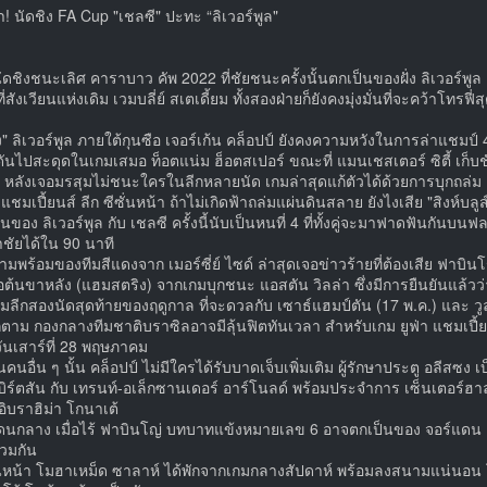
า! นัดชิง FA Cup "เชลซี" ปะทะ “ลิเวอร์พูล"
ัดชิงชนะเลิศ คาราบาว คัพ 2022 ที่ชัยชนะครั้งนั้นตกเป็นของฝั่ง ลิเวอร
ี่สังเวียนแห่งเดิม เวมบลี่ย์ สเตเดี้ยม ทั้งสองฝ่ายก็ยังคงมุ่งมั่นที่จะคว้าโทรฟ
" ลิเวอร์พูล ภายใต้กุนซือ เจอร์เก้น คล็อปป์ ยังคงความหวังในการล่าแชมป์ 4 
นไปสะดุดในเกมเสมอ ท็อตแน่ม ฮ็อตสเปอร์ ขณะที่ แมนเชสเตอร์ ซิตี้ เก็บช
ซี หลังเจอมรสุมไม่ชนะใครในลีกหลายนัด เกมล่าสุดแก้ตัวได้ด้วยการบุกถล่ม ลี
ป แชมเปี้ยนส์ ลีก ซีซั่นหน้า ถ้าไม่เกิดฟ้าถล่มแผ่นดินสลาย ยังไงเสีย "สิงห์บ
นของ ลิเวอร์พูล กับ เชลซี ครั้งนี้นับเป็นหนที่ 4 ที่ทั้งคู่จะมาฟาดฟันกันบน
้าชัยได้ใน 90 นาที
พร้อมของทีมสีแดงจาก เมอร์ซี่ย์ ไซด์ ล่าสุดเจอข่าวร้ายที่ต้องเสีย ฟาบินโ
้อต้นขาหลัง (แฮมสตริง) จากเกมบุกชนะ แอสตัน วิลล่า ซึ่งมีการยืนยันแล้
มลีกสองนัดสุดท้ายของฤดูกาล ที่จะดวลกับ เซาธ์แฮมป์ตัน (17 พ.ค.) และ วูล
็ตาม กองกลางทีมชาติบราซิลอาจมีลุ้นฟิตทันเวลา สำหรับเกม ยูฟ่า แชมเปี้ยนส์
ันเสาร์ที่ 28 พฤษภาคม
ล่นคนอื่น ๆ นั้น คล็อปป์ ไม่มีใครได้รับบาดเจ็บเพิ่มเติม ผู้รักษาประตู อลีสซ
เบิร์ตสัน กับ เทรนท์-อเล็กซานเดอร์ อาร์โนลด์ พร้อมประจำการ เซ็นเตอร์ฮา
 อิบราฮิม่า โกนาเต้
นกลาง เมื่อไร้ ฟาบินโญ่ บทบาทแข้งหมายเลข 6 อาจตกเป็นของ จอร์แดน เฮนเ
่วมกัน
หน้า โมฮาเหม็ด ซาลาห์ ได้พักจากเกมกลางสัปดาห์ พร้อมลงสนามแน่นอน โดย