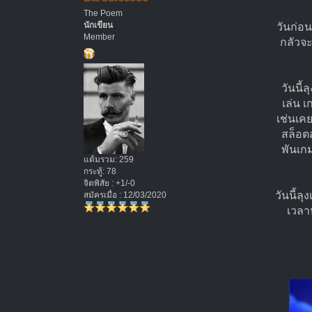
The Poem
วันก่อ
นักเขียน
Member
กลัวจะ
วันนี้
เล่น เ
เช่นเคย
สล็อตส
พันเกม
แต้มรวม: 259
กระทู้: 78
จิตพิสัย : +1/-0
วันนี้ล
สมัครเมื่อ : 12/03/2020
เวลา