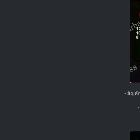
- สัญล