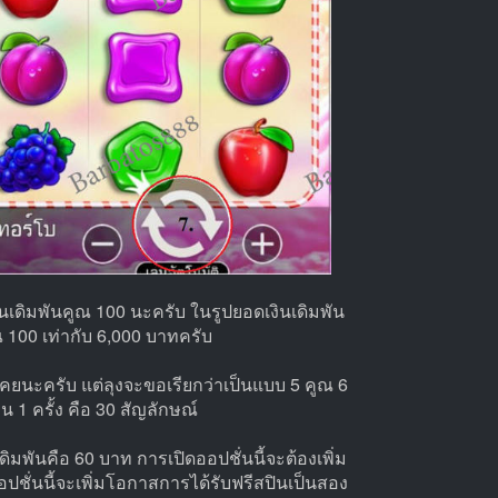
ินเดิมพันคูณ 100 นะครับ ในรูปยอดเงินเดิมพัน
ณ 100 เท่ากับ 6,000 บาทครับ
เคยนะครับ แต่ลุงจะขอเรียกว่าเป็นแบบ 5 คูณ 6
 ครั้ง คือ 30 สัญลักษณ์
ิมพันคือ 60 บาท การเปิดออปชั่นนี้จะต้องเพิ่ม
ปชั่นนี้จะเพิ่มโอกาสการได้รับฟรีสปินเป็นสอง