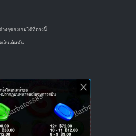
่างๆของเกมได้ที่ตรงนี้
งินเดิมพัน