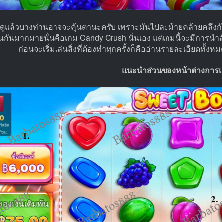
ดูแล้วบางท่านอาจจะคุ้นตานะครับ เพราะมันไปละม้ายคล้ายคลึงกับ
นกันมากมายนั่นคือเกม Candy Crush นั่นเอง แต่เกมนี้จะมีการนำส
ก่อนจะเริ่มเล่นสิ่งที่ต้องทำทุกครั้งก็คืออ่านรายละเอียดทั้
แนะนำส่วนของหน้าต่างการเ