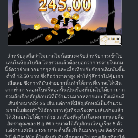
สำหรับลุงถือว่าไม่มากไม่น้อยนะครับสำหรับการเข้าไป
เล่นในห้องโบนัส โดยรวมแล้วต้องบอกว่าการจ่ายในเกม
นี้จัดว่าจ่ายยากมากๆครับและเมื่อเทียบกับอัตราเดิมพันขึ้น
ต่ำที่ 12.50 บาท ซึ่งถือว่าราคาสูง ทำให้รู้สึกว่าไม่คุ้มเอา
เสียเลย ซึ่งการที่มันจ่ายยากนั้นทำให้การที่เราจะได้เงิน
จากทำการคอมโบฟรีฟอลนั้นเป็นเรื่องที่เป็นไปได้ยากมาก
รวมถึงเรื่องสัญลักษณ์ที่มีจำนวนมากหลายแบบถึงแม้จะมี
เส้นจ่ายมากถึง 25 เส้น แต่การที่มีสัญลักษณ์เป็นจำนวน
มากนั้นย่อมทำให้อัตราการสุ่มที่จะเรียงตามเส้นจ่ายแล้ว
ได้เงินเป็นไปได้ยากด้วย แต่เรื่องที่ลุงไม่โอเคมากๆเลยคือ
อัตราคูณของ Big Win ขนาดได้สัญลักษณ์หมูเรียง 5 ตัว
แต่จ่ายแค่เพียง 125 บาท ต่ำเตี้ยเรี่ยดินมากๆ เลยคิดว่าต่อ
ให้ได้ Big Win ก็ไม่คุ้มกับเงินที่กดหมุนไป ทางเดียวที่จะได้