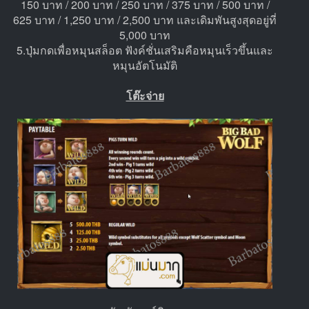
150 บาท / 200 บาท / 250 บาท / 375 บาท / 500 บาท /
625 บาท / 1,250 บาท / 2,500 บาท และเดิมพันสูงสุดอยู่ที่
5,000 บาท
5.ปุ่มกดเพื่อหมุนสล็อต ฟังค์ชั่นเสริมคือหมุนเร็วขึ้นและ
หมุนอัตโนมัติ
โต๊ะจ่าย