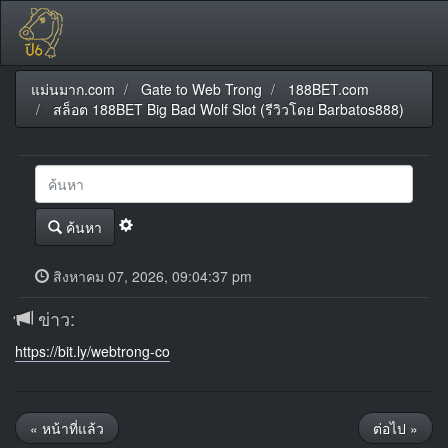
แม่นมาก.com
Gate to Web Trong
188BET.com
สล็อต 188BET Big Bad Wolf Slot (รีวิวโดย Barbatos888)
ค้นหา
สิงหาคม 07, 2026, 09:04:37 pm
ข่าว:
https://bit.ly/webtrong-co
« หน้าที่แล้ว
ต่อไป »