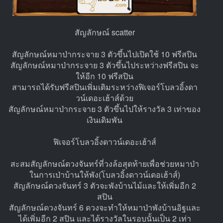
สัญลักษณ์ scatter
สัญลักษณ์หมาป่ากระจาย 3 ตัวขึ้นไปเปิดใช้ 10 ฟรีสปิน
สัญลักษณ์หมาป่ากระจาย 3 ตัวขึ้นไประหว่างฟรีสปิน จะ
ให้อีก 10 ฟรีสปิน
สามารถได้รับฟรีสปินเพิ่มเติมระหว่างฟิเจอร์โบลวอิ้งดา
วน์เดอะเฮ้าส์ด้วย
สัญลักษณ์หมาป่ากระจาย 3 ตัวขึ้นไปให้รางวัล 3 เท่าของ
เงินเดิมพัน
ฟิเจอร์โบลวอิ้งดาวน์เดอะเฮ้าส์
สะสมสัญลักษณ์ดวงจันทร์ที่วงล้อสุดท้ายเพื่อช่วยหมาป่า
ในการเป่าบ้านให้พัง(โบลวอิ้งดาวน์เดอเฮ้าส์)
สัญลักษณ์ดวงจันทร์ 3 ตัวจะพังบ้านไม้และให้เพิ่มอีก 2
สปิน
สัญลักษณ์ดวงจันทร์ 6 ดวงจะทำให้หมาป่าพังบ้านอิฐและ
ได้เพิ่มอีก 2 สปิน และได้รางวัลในรอบนั้นเป็น 2 เท่า