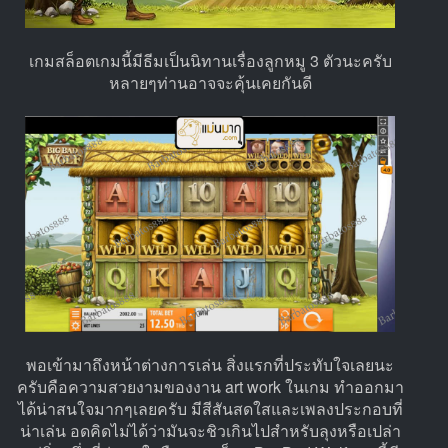
เกมสล็อตเกมนี้มีธีมเป็นนิทานเรื่องลูกหมู 3 ตัวนะครับ
หลายๆท่านอาจจะคุ้นเคยกันดี
พอเข้ามาถึงหน้าต่างการเล่น สิ่งแรกที่ประทับใจเลยนะ
ครับคือความสวยงามของงาน art work ในเกม ทำออกมา
ได้น่าสนใจมากๆเลยครับ มีสีสันสดใสและเพลงประกอบที่
น่าเล่น อดคิดไม่ได้ว่ามันจะชิวเกินไปสำหรับลุงหรือเปล่า