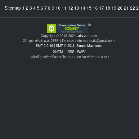
Sitemap
1
2
3
4
5
6
7
8
9
10
11
12
13
14
15
16
17
18
19
20
21
22
2
Copyright © 2012-2024
แม่นมาก.com
22 กุมภาพันธ์ พ.ศ. 2556 | ติดต่อเรา info.manmak@gmail.com
SMF 2.0.19
|
SMF © 2011
,
Simple Machines
XHTML
RSS
WAP2
หน้านี้ถูกสร้างขึ้นภายในเวลา 0.08 วินาที กับ 29 คำสั่ง