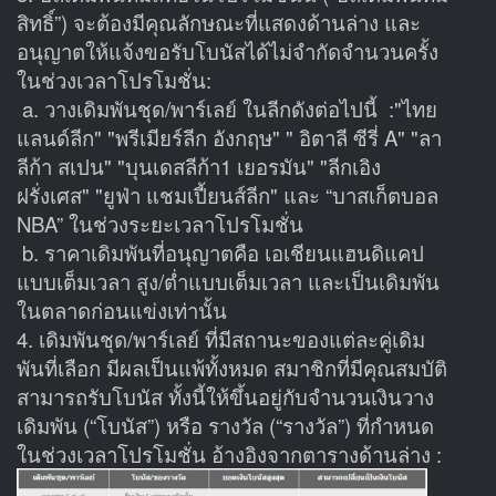
สิทธิ์”) จะต้องมีคุณลักษณะที่แสดงด้านล่าง และ
อนุญาตให้แจ้งขอรับโบนัสได้ไม่จำกัดจำนวนครั้ง
ในช่วงเวลาโปรโมชั่น:
a. วางเดิมพันชุด/พาร์เลย์ ในลีกดังต่อไปนี้ :"ไทย
แลนด์ลีก" "พรีเมียร์ลีก อังกฤษ" " อิตาลี ซีรี่ A" "ลา
ลีก้า สเปน" "บุนเดสลีก้า1 เยอรมัน" "ลีกเอิง
ฝรั่งเศส" "ยูฟ่า แชมเปี้ยนส์ลีก" และ “บาสเก็ตบอล
NBA” ในช่วงระยะเวลาโปรโมชั่น
b. ราคาเดิมพันที่อนุญาตคือ เอเชียนแฮนดิแคป
แบบเต็มเวลา สูง/ต่ำแบบเต็มเวลา และเป็นเดิมพัน
ในตลาดก่อนแข่งเท่านั้น
4. เดิมพันชุด/พาร์เลย์ ที่มีสถานะของแต่ละคู่เดิม
พันที่เลือก มีผลเป็นแพ้ทั้งหมด สมาชิกที่มีคุณสมบัติ
สามารถรับโบนัส ทั้งนี้ให้ขึ้นอยู่กับจำนวนเงินวาง
เดิมพัน (“โบนัส”) หรือ รางวัล (“รางวัล”) ที่กำหนด
ในช่วงเวลาโปรโมชั่น อ้างอิงจากตารางด้านล่าง :