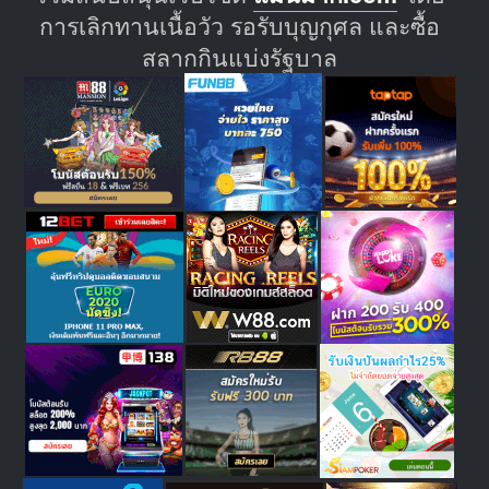
การเลิกทานเนื้อวัว รอรับบุญกุศล และซื้อ
สลากกินแบ่งรัฐบาล