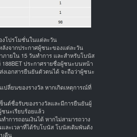
าของโปรโมชั่นในแต่ละวัน
งหลังจากประกาศผู้ชนะของแต่ละวัน
ับเราภายใน 15 วันทำการ และสำหรับโบนัส
ที่ 188BET ประกาศรายชื่อผู้ชนะบนหน้า
ส่งเอกสารยืนยันตัวตนได้ จะถือว่าผู้ชนะ
เปลี่ยนของรางวัล หากเกิดเหตุการณ์ที่
ซ็นต์ชื่อรับของรางวัลและมีการยืนยันผู้
ู้ชนะเรียบร้อยแล้ว
ก่อนทำการถอนเงินได้ หากไม่สามารถวาง
ละเวลาที่ได้รับโบนัส โบนัสเดิมพันดัง
ิบคืน