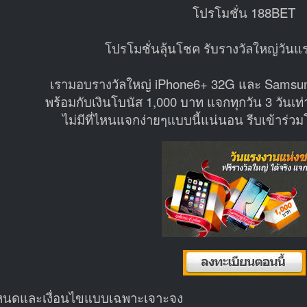
โปรโมชั่น 188BET
โปรโมชั่นลุ้นโชค รับรางวัลใหญ่วันแ
เรามอบรางวัลใหญ่ iPhone6+ 32G และ Samsu
พร้อมกับเงินโบนัส 1,000 บาท แจกทุกวัน 3 วันเท่
ไม่มีที่ไหนแจกง่ายๆแบบนี้แน่นอน รีบเข้าร่ว
หนดและเงื่อนไขแบบเฉพาะเจาะจง