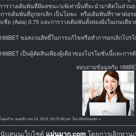
รวางเดิมพันที่มีผลชนะ/แพ้เท่านั้นที่จะนำมาคิดในส่ว
การเดิมพันที่ถูกยกเลิก เป็นโมฆะ หรือเดิมพันที่ราคาต่อร
อเชีย (Asia) 0.75 และการวางเดิมพันทั้งสองฝั่งในเกม
88BET ขอสงวนสิทธิ์ในการแก้ไขหรือทำการยกเลิกโปรโมช
8BET เป็นผู้ตัดสินเพียงผู้เดียวของโปรโมชั่นนี้และการตัดส
สอบถามข้อมูลกับ 188B
ั้งสุดท้าย: พฤศจิกายน 14, 2019, 09:25:46 pm โดย Webmaster
»
สนับสนุนเว็บไซต์
แม่นมาก.com
โดยการเลิกทานเนื