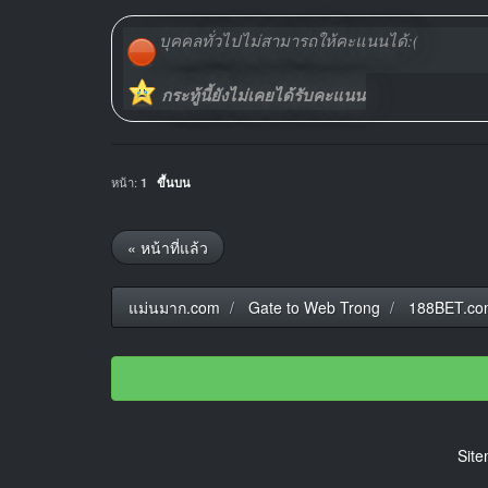
บุคคลทั่วไปไม่สามารถให้คะแนนได้:(
กระทู้นี้ยังไม่เคยได้รับคะแนน
หน้า:
1
ขึ้นบน
« หน้าที่แล้ว
แม่นมาก.com
Gate to Web Trong
188BET.co
Sit