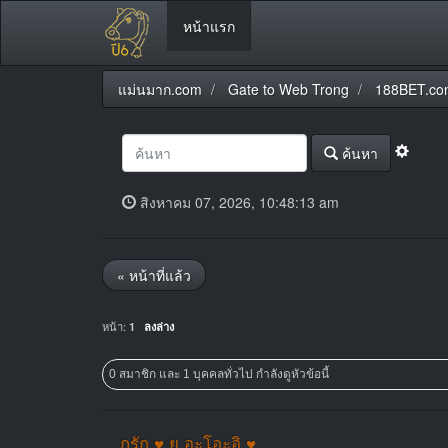
หน้าแรก
แม่นมาก.com
Gate to Web Trong
188BET.co
ค้นหา
สิงหาคม 07, 2026, 10:48:13 am
« หน้าที่แล้ว
หน้า:
1
ลงล่าง
0 สมาชิก และ 1 บุคคลทั่วไป กำลังดูหัวข้อนี้
กูรัก ♥ ยู อะโอะอิ ♥