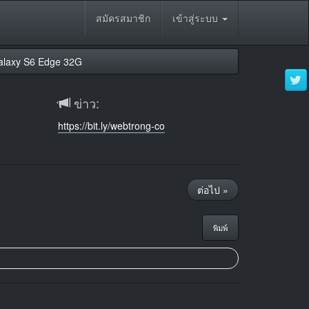
สมัครสมาชิก
เข้าสู่ระบบ
alaxy S6 Edge 32G
ข่าว:
https://bit.ly/webtrong-co
ต่อไป »
พิมพ์