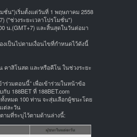
่น")เริ่มตั้งแต่วันที่ 1 พฤษภาคม 2558
7) ("ช่วงระยะเวลาโปรโมชั่น")
:00 น.(GMT+7) และสิ้นสุดในวันต่อมา
เป็นไปตามเงื่อนไขที่กำหนดไว้ดังนี้
น คาสิโนสด และหรือคีโน ในช่วงระยะ
้าร่วมตอนนี้” เพื่อเข้าร่วมในหน้าข้อ
บบกับ 188BET ที่ 188BET.com
ทั้งหมด 100 ท่าน จะสุ่มเลือกผู้ชนะโดย
แต่ละวัน
มที่ระบุไว้ตามด้านล่างนี้: