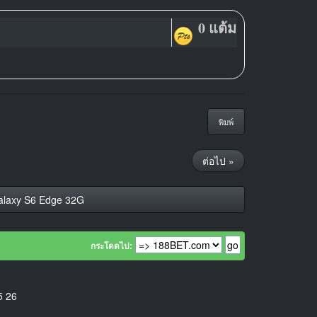
0 แต้ม
พิมพ์
ต่อไป »
alaxy S6 Edge 32G
กระโดดไป:
5
26