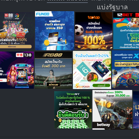
แบ่งรัฐบาล