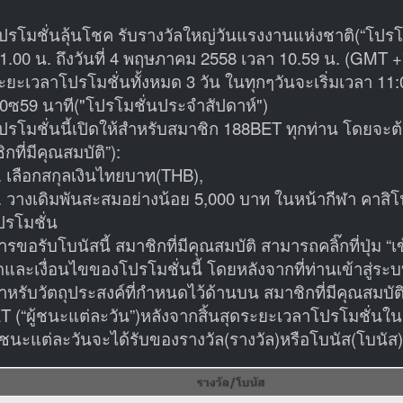
โมชั่นลุ้นโชค รับรางวัลใหญ่วันแรงงานแห่งชาติ(“โปรโมชั
1.00 น. ถึงวันที่ 4 พฤษภาคม 2558 เวลา 10.59 น. (GMT +
ะเวลาโปรโมชั่นทั้งหมด 3 วัน ในทุกๆวันจะเริ่มเวลา 11
0ซ59 นาที("โปรโมชั่นประจำสัปดาห์")
โมชั่นนี้เปิดให้สำหรับสมาชิก 188BET ทุกท่าน โดยจะต้อง
กที่มีคุณสมบัติ”):
ือกสกุลเงินไทยบาท(THB),
งเดิมพันสะสมอย่างน้อย 5,000 บาท ในหน้ากีฬา คาสิโ
ปรโมชั่น
ขอรับโบนัสนี้ สมาชิกที่มีคุณสมบัติ สามารถคลิ๊กที่ปุ่ม “เข
ละเงื่อนไขของโปรโมชั่นนี้ โดยหลังจากที่ท่านเข้าสู่ระ
รับวัตถุประสงค์ที่กำหนดไว้ด้านบน สมาชิกที่มีคุณสมบัติ
 (“ผู้ชนะแต่ละวัน”)หลังจากสิ้นสุดระยะเวลาโปรโมชั่นใน
ชนะแต่ละวันจะได้รับของรางวัล(รางวัล)หรือโบนัส(โบนัส)ตา