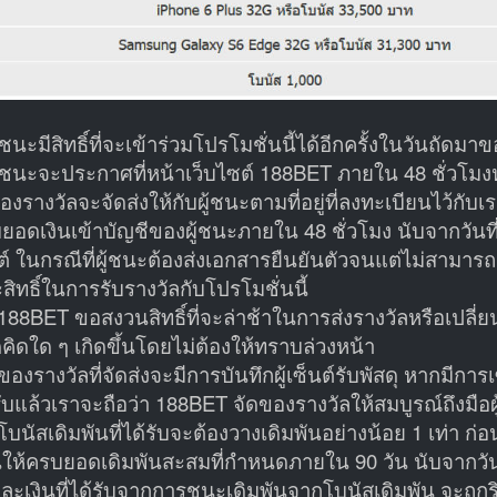
ชนะมีสิทธิ์ที่จะเข้าร่วมโปรโมชั่นนี้ได้อีกครั้งในวันถัดม
้ชนะจะประกาศที่หน้าเว็บไซต์ 188BET ภายใน 48 ชั่วโม
รางวัลจะจัดส่งให้กับผู้ชนะตามที่อยู่ที่ลงทะเบียนไว้ก
ยอดเงินเข้าบัญชีของผู้ชนะภายใน 48 ชั่วโมง นับจากวัน
ต์ ในกรณีที่ผู้ชนะต้องส่งเอกสารยืนยันตัวจนแต่ไม่สามารถ
ิทธิ์ในการรับรางวัลกับโปรโมชั่นนี้
8BET ขอสงวนสิทธิ์ที่จะล่าช้าในการส่งรางวัลหรือเปลี่ยน
คิดใด ๆ เกิดขึ้นโดยไม่ต้องให้ทราบล่วงหน้า
งรางวัลที่จัดส่งจะมีการบันทึกผู้เซ็นต์รับพัสดุ หากมีการเ
รับแล้วเราจะถือว่า 188BET จัดของรางวัลให้สมบูรณ์ถึงมือผ
นัสเดิมพันที่ได้รับจะต้องวางเดิมพันอย่างน้อย 1 เท่า 
นให้ครบยอดเดิมพันสะสมที่กำหนดภายใน 90 วัน นับจากวันแ
ละเงินที่ได้รับจากการชนะเดิมพันจากโบนัสเดิมพัน จะถูกร