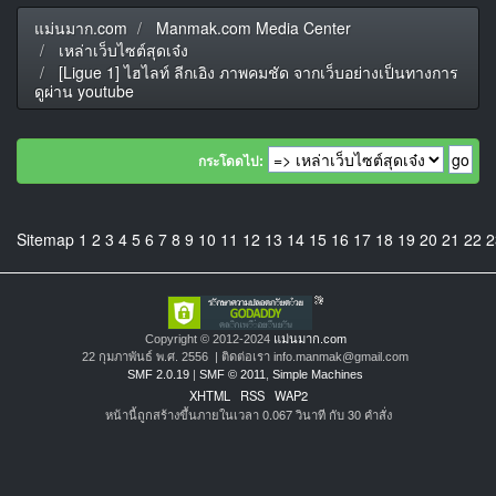
แม่นมาก.com
Manmak.com Media Center
เหล่าเว็บไซต์สุดเจ๋ง
[Ligue 1] ไฮไลท์ ลีกเอิง ภาพคมชัด จากเว็บอย่างเป็นทางการ
ดูผ่าน youtube
กระโดดไป:
Sitemap
1
2
3
4
5
6
7
8
9
10
11
12
13
14
15
16
17
18
19
20
21
22
2
Copyright © 2012-2024
แม่นมาก.com
22 กุมภาพันธ์ พ.ศ. 2556 | ติดต่อเรา info.manmak@gmail.com
SMF 2.0.19
|
SMF © 2011
,
Simple Machines
XHTML
RSS
WAP2
หน้านี้ถูกสร้างขึ้นภายในเวลา 0.067 วินาที กับ 30 คำสั่ง