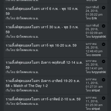
กุมภาพันธ์
รวมลิ้งค์ฟุตบอลสโมสร เสาร์ 6 ก.พ. - พุธ 10 ก.พ.
24, 2016,
59
01:35:22 pm
เริ่มโดย
นักโหลดแห่ง ม.ม.
โดย
Erik
กุมภาพันธ์
รวมลิ้งค์ฟุตบอลสโมสร เสาร์ 30 ม.ค. - พุธ 3 ก.พ.
05, 2016,
59
01:02:09 am
เริ่มโดย
นักโหลดแห่ง ม.ม.
โดย
furyyoshiki
มกราคม
รวมลิ้งค์ฟุตบอลสโมสร เสาร์-พุธ 16-20 ม.ค. 59
26, 2016,
เริ่มโดย
นักโหลดแห่ง ม.ม.
12:46:43 pm
โดย
cocore
มกราคม
รวมลิ้งค์ฟุตบอลสโมสร อังคาร-พฤหัสบดี 12-14 ม.ค.
20, 2016,
59
03:14:41 pm
เริ่มโดย
นักโหลดแห่ง ม.ม.
โดย
furyyoshiki
มกราคม
รวมลิ้งค์ฟุตบอลสโมสร อังคาร-อาทิตย์ 19-20 ธ.ค.
11, 2016,
58 + Match of The Day 1-2
01:27:31 am
เริ่มโดย
นักโหลดแห่ง ม.ม.
โดย
siripat
มกราคม
รวมลิ้งค์ฟุตบอลสโมสร เสาร์-อาทิตย์ 2-10 ม.ค. 59
11, 2016,
เริ่มโดย
นักโหลดแห่ง ม.ม.
01:25:30 am
โดย
siripat