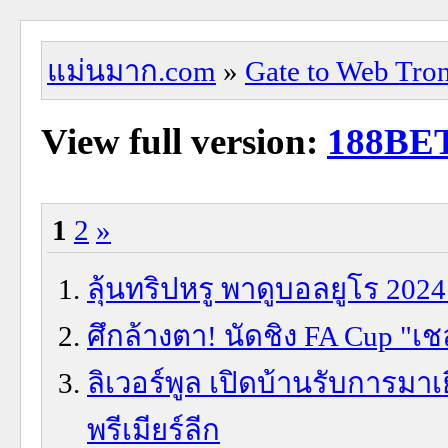
แม่นมาก.com
»
Gate to Web Tro
View full version:
188BE
1
2
»
ลุ้นทริปหรู พาดูบอลยูโร 2024 ถ
ศึกล้างตา! นัดชิง FA Cup "เช
ลิเวอร์พูล เปิดบ้านรับการมา
พรีเมียร์ลีก