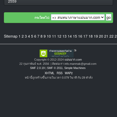
2559
กระโดดไป:
Sitemap
1
2
3
4
5
6
7
8
9
10
11
12
13
14
15
16
17
18
19
20
21
22
2
Copyright © 2012-2024
แม่นมาก.com
22 กุมภาพันธ์ พ.ศ. 2556 | ติดต่อเรา info.manmak@gmail.com
SMF 2.0.19
|
SMF © 2011
,
Simple Machines
XHTML
RSS
WAP2
หน้านี้ถูกสร้างขึ้นภายในเวลา 0.079 วินาที กับ 29 คำสั่ง