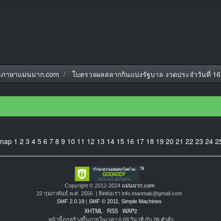
ภาษาแม่นมาก.com
ใบตรวจผลสลากกินแบ่งรัฐบาล งวดประจำวันที่ 1
emap
1
2
3
4
5
6
7
8
9
10
11
12
13
14
15
16
17
18
19
20
21
22
23
24
2
Copyright © 2012-2024
แม่นมาก.com
22 กุมภาพันธ์ พ.ศ. 2556 | ติดต่อเรา info.manmak@gmail.com
SMF 2.0.19
|
SMF © 2011
,
Simple Machines
XHTML
RSS
WAP2
หน้านี้ถูกสร้างขึ้นภายในเวลา 0.09 วินาที กับ 26 คำสั่ง