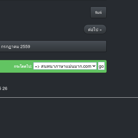
พิมพ์
ต่อไป »
6 กรกฏาคม 2559
กระโดดไป:
5
26