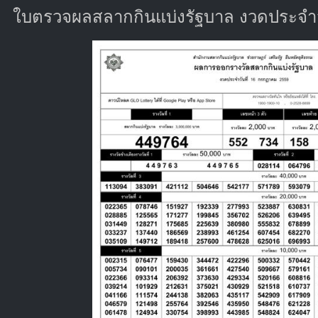
ใบตรวจผลสลากกินแบ่งรัฐบาล งวดประจำว