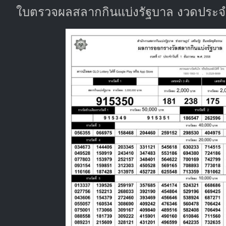
ใบตรวจผลสลากกินแบ่งรัฐบาล งวดประจำว