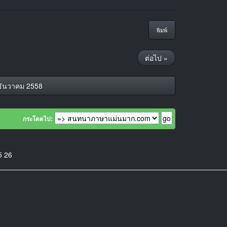
พิมพ์
ต่อไป »
ธันวาคม 2558
กระโดดไป:
5
26