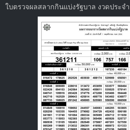
ใบตรวจผลสลากกินแบ่งรัฐบาล งวดประจำวั