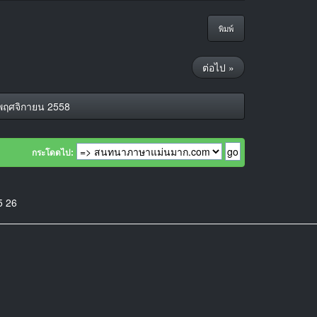
พิมพ์
ต่อไป »
 พฤศจิกายน 2558
กระโดดไป:
5
26