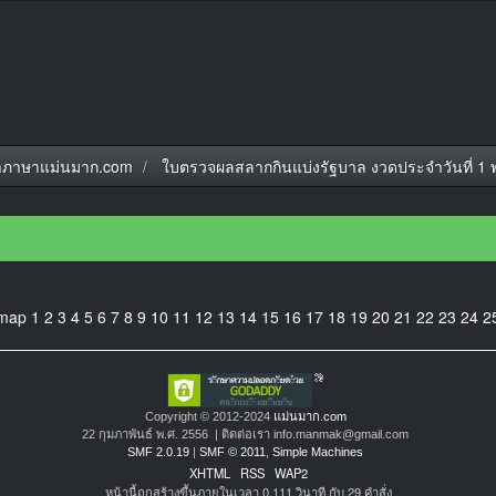
ภาษาแม่นมาก.com
ใบตรวจผลสลากกินแบ่งรัฐบาล งวดประจำวันที่ 1
emap
1
2
3
4
5
6
7
8
9
10
11
12
13
14
15
16
17
18
19
20
21
22
23
24
2
Copyright © 2012-2024
แม่นมาก.com
22 กุมภาพันธ์ พ.ศ. 2556 | ติดต่อเรา info.manmak@gmail.com
SMF 2.0.19
|
SMF © 2011
,
Simple Machines
XHTML
RSS
WAP2
หน้านี้ถูกสร้างขึ้นภายในเวลา 0.111 วินาที กับ 29 คำสั่ง