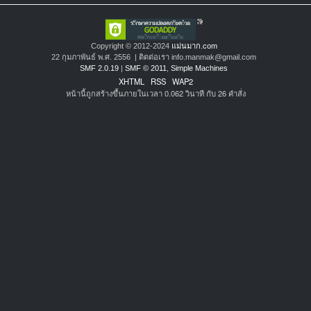
Copyright © 2012-2024
แม่นมาก.com
22 กุมภาพันธ์ พ.ศ. 2556 | ติดต่อเรา info.manmak@gmail.com
SMF 2.0.19
|
SMF © 2011
,
Simple Machines
XHTML
RSS
WAP2
หน้านี้ถูกสร้างขึ้นภายในเวลา 0.062 วินาที กับ 26 คำสั่ง