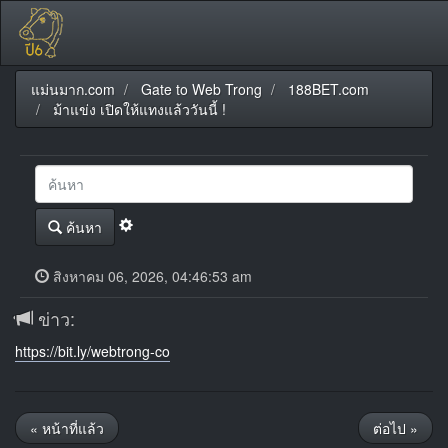
แม่นมาก.com
Gate to Web Trong
188BET.com
ม้าแข่ง เปิดให้แทงแล้ววันนี้ !
ค้นหา
สิงหาคม 06, 2026, 04:46:53 am
ข่าว:
https://bit.ly/webtrong-co
« หน้าที่แล้ว
ต่อไป »