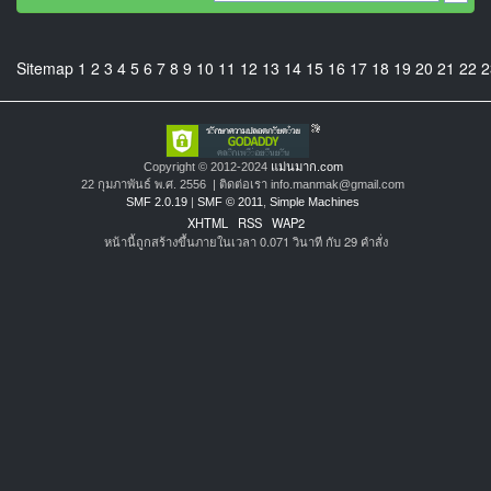
Sitemap
1
2
3
4
5
6
7
8
9
10
11
12
13
14
15
16
17
18
19
20
21
22
2
Copyright © 2012-2024
แม่นมาก.com
22 กุมภาพันธ์ พ.ศ. 2556 | ติดต่อเรา info.manmak@gmail.com
SMF 2.0.19
|
SMF © 2011
,
Simple Machines
XHTML
RSS
WAP2
หน้านี้ถูกสร้างขึ้นภายในเวลา 0.071 วินาที กับ 29 คำสั่ง