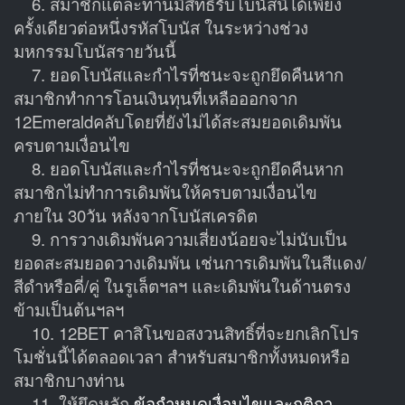
6. สมาชิกแต่ละท่านมีสิทธิ์รับโบนัสนี้ได้เพียง
ครั้งเดียวต่อหนึ่งรหัสโบนัส ในระหว่างช่วง
มหกรรมโบนัสรายวันนี้
7. ยอดโบนัสและกำไรที่ชนะจะถูกยึดคืนหาก
สมาชิกทำการโอนเงินทุนที่เหลือออกจาก
12Emeraldคลับโดยที่ยังไม่ได้สะสมยอดเดิมพัน
ครบตามเงื่อนไข
8. ยอดโบนัสและกำไรที่ชนะจะถูกยึดคืนหาก
สมาชิกไม่ทำการเดิมพันให้ครบตามเงื่อนไข
ภายใน 30วัน หลังจากโบนัสเครดิต
9. การวางเดิมพันความเสี่ยงน้อยจะไม่นับเป็น
ยอดสะสมยอดวางเดิมพัน เช่นการเดิมพันในสีแดง/
สีดำหรือคี่/คู่ ในรูเล็ตฯลฯ และเดิมพันในด้านตรง
ข้ามเป็นต้นฯลฯ
10. 12BET คาสิโนขอสงวนสิทธิ์ที่จะยกเลิกโปร
โมชั่นนี้ได้ตลอดเวลา สำหรับสมาชิกทั้งหมดหรือ
สมาชิกบางท่าน
11. ให้ยึดหลัก
ข้อกำหนดเงื่อนไขและกติกา