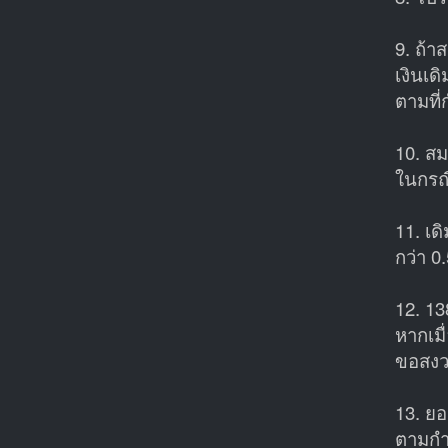
9. ถ้า
เงินเด
ตามที่
10. สม
ในกรณ
11. เด
กว่า 
12. 13
หากเมื
ขอสงวน
13. ยอ
ตามกำ