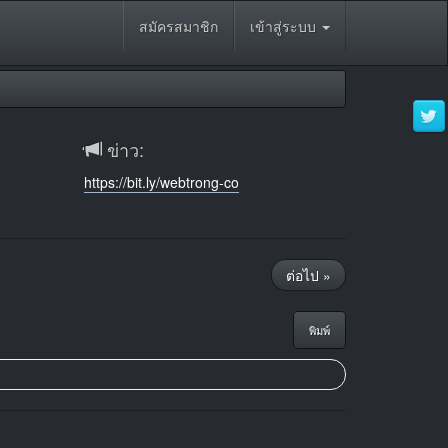
สมัครสมาชิก
เข้าสู่ระบบ
ข่าว:
https://bit.ly/webtrong-co
ต่อไป »
พิมพ์