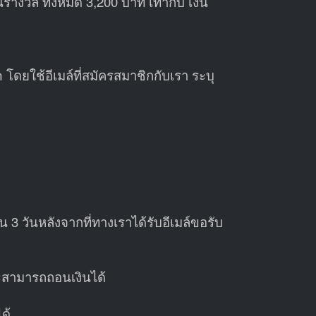
รางวัล ทั้งหมด 3,200 บาท เท่ากับ เงิน
โดยใช้อีเมล์ที่สมัครสมาชิกกับเรา ระบุ
 3 วันหลังจากที่ทางเราได้รับอีเมล์ขอรับ
ะสามารถถอนเงินได้
ด้