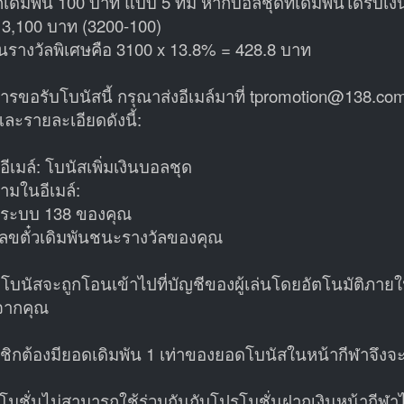
เดิมพัน 100 บาท แบบ 5 ทีม หากบอลชุดที่เดิมพันได้รับเงิน
 3,100 บาท (3200-100)
นรางวัลพิเศษคือ 3100 x 13.8% = 428.8 บาท
ารขอรับโบนัสนี้ กรุณาส่งอีเมล์มาที่ tpromotion@138.com 
และรายละเอียดดังนี้:
อีเมล์: โบนัสเพิ่มเงินบอลชุด
ามในอีเมล์:
้าระบบ 138 ของคุณ
ลขตั๋วเดิมพันชนะรางวัลของคุณ
โบนัสจะถูกโอนเข้าไปที่บัญชีของผู้เล่นโดยอัตโนมัติภายใน
จากคุณ
ชิกต้องมียอดเดิมพัน 1 เท่าของยอดโบนัสในหน้ากีฬาจึงจ
โมชั่นไม่สามารถใช้ร่วมกันกับโปรโมชั่นฝากเงินหน้ากีฬาไ