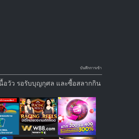
บันทึกการเข้า
้อวัว รอรับบุญกุศล และซื้อสลากกิน