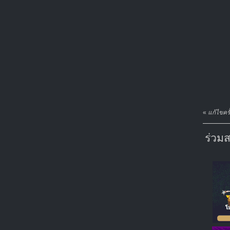
«
แก้ไขคร
ร่วม