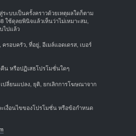
่ระบบเป็นครั้งคราวด้วยเหตุผลใดก็ตาม
38 ใช้ดุลยพินิจแล้วเห็นว่าไม่เหมาะสม,
รับไปแล้ว
 ครอบครัว, ที่อยู่, อีเมล์แอดเดรส, เบอร์
อคืน หรือปฏิเสธโปรโมชั่นใดๆ
, เปลี่ยนแปลง, ยุติ, ยกเลิกการโฆษณาจาก
และเงื่อนไขของโปรโมชั่น หรือข้อกำหนด
om