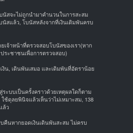
รือโบนัสจะไม่ถูกนำมาคำนวนในการสะสม
บนัสแล้ว, โบนัสหลังจากที่เงินเดิมพันครบ
โดยเจ้าหน้าที่ตรวจสอบโบนัสของเรา(หาก
ัตรประชาชนเพื่อการตรวจสอบ)
นเงิน, เดินพันเสมอ และเดิมพันที่อัตราน้อย
่ระบบเป็นครั้งคราวด้วยเหตุผลใดก็ตาม
 ใช้ดุลยพินิจแล้วเห็นว่าไม่เหมาะสม, 138
แล้ว
กริบคืนหากยอดเงินเดินพันสะสม ไม่ครบ