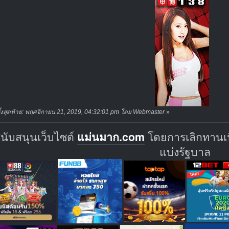
ั้งสุดท้าย: พฤศจิกายน 21, 2019, 04:32:01 pm โดย Webmaster
»
สนับสนุนเว็บไซต์
แม่นมาก.com
โดยการเลิกทานเนื
แบ่งรัฐบาล