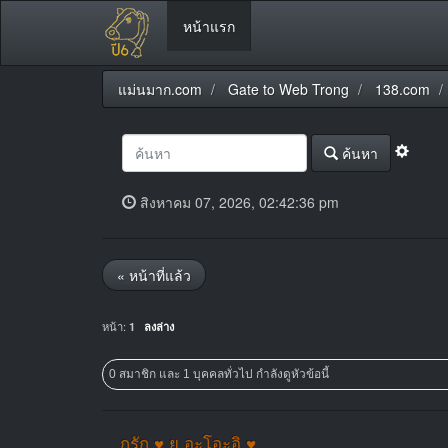
หน้าแรก
แม่นมาก.com
Gate to Web Trong
138.com
ค้นหา
สิงหาคม 07, 2026, 02:42:36 pm
« หน้าที่แล้ว
หน้า:
1
ลงล่าง
0 สมาชิก และ 1 บุคคลทั่วไป กำลังดูหัวข้อนี้
กูรัก ♥ ยู อะโอะอิ ♥