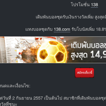
โปรโมชั่น
138
เดิมพันบอลชุดรับเงินรางวัลเพิ่ม สูงสุ
แทงบอลชุดกับ
138.com
รับโบนัสเพิ่ม 18.
หนดและเงื่อนไข:
งแต่วันที่ 2 กันยายน 2557 เป็นต้นไป สมาชิกที่เดิมพันบอลช
งวัลที่ชนะ